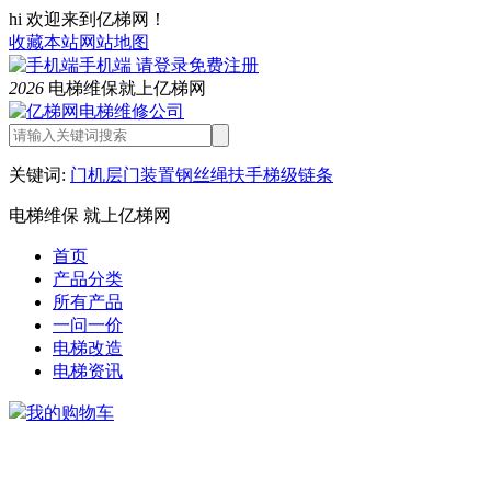
hi 欢迎来到亿梯网！
收藏本站
网站地图
手机端
请登录
免费注册
2026
电梯维保就上亿梯网
关键词:
门机
层门装置
钢丝绳
扶手
梯级链条
电梯维保 就上亿梯网
首页
产品分类
所有产品
一问一价
电梯改造
电梯资讯
我的购物车