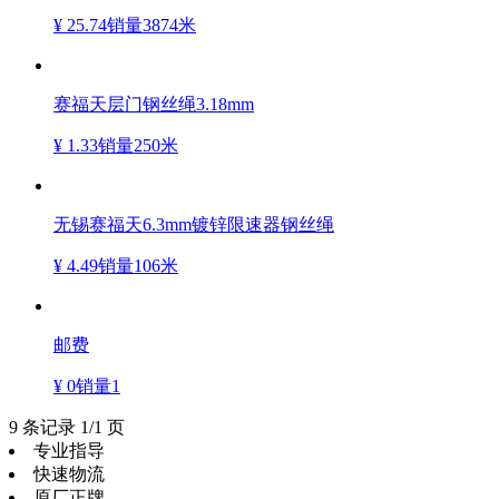
¥ 25.74
销量3874米
赛福天层门钢丝绳3.18mm
¥ 1.33
销量250米
无锡赛福天6.3mm镀锌限速器钢丝绳
¥ 4.49
销量106米
邮费
¥ 0
销量1
9 条记录 1/1 页
专业指导
快速物流
原厂正牌