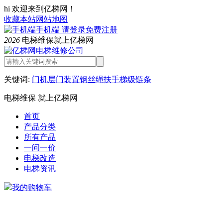
hi 欢迎来到亿梯网！
收藏本站
网站地图
手机端
请登录
免费注册
2026
电梯维保就上亿梯网
关键词:
门机
层门装置
钢丝绳
扶手
梯级链条
电梯维保 就上亿梯网
首页
产品分类
所有产品
一问一价
电梯改造
电梯资讯
我的购物车