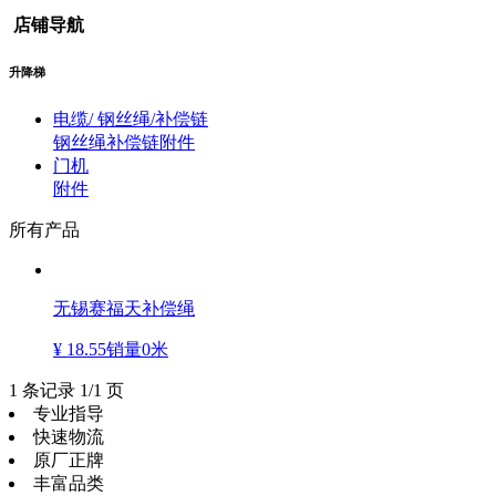
店铺导航
升降梯
电缆/ 钢丝绳/补偿链
钢丝绳
补偿链
附件
门机
附件
所有产品
无锡赛福天补偿绳
¥ 18.55
销量0米
1 条记录 1/1 页
专业指导
快速物流
原厂正牌
丰富品类