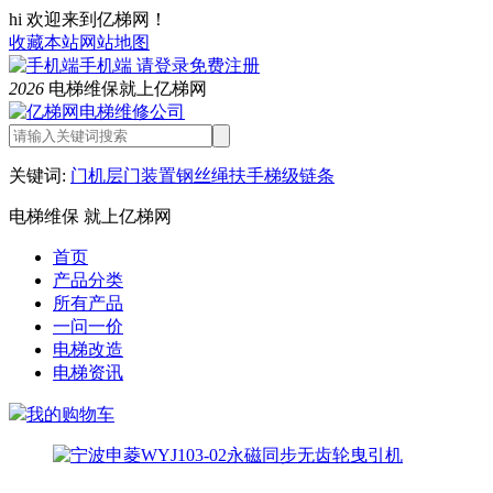
hi 欢迎来到亿梯网！
收藏本站
网站地图
手机端
请登录
免费注册
2026
电梯维保就上亿梯网
关键词:
门机
层门装置
钢丝绳
扶手
梯级链条
电梯维保 就上亿梯网
首页
产品分类
所有产品
一问一价
电梯改造
电梯资讯
我的购物车