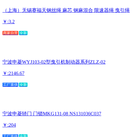
（上海）无锡赛福天钢丝绳 麻芯 钢麻混合 限速器绳 曳引绳
￥:3.2
商家自营
全新
宁波申菱WYJ103-02型曳引机制动器系列ZLZ-02
￥:2146.67
工厂直供
全新
宁波申菱轿门 门锁MKG131-08 NS131036C037
￥:204
工厂直供
全新