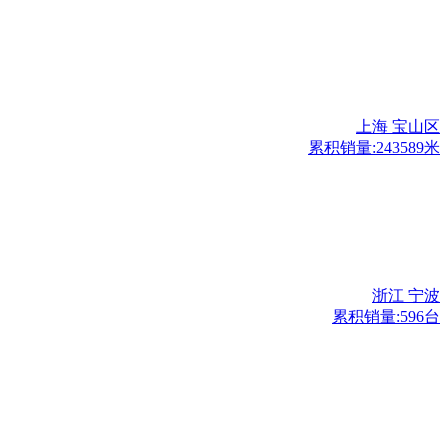
上海 宝山区
累积销量:243589米
浙江 宁波
累积销量:596台