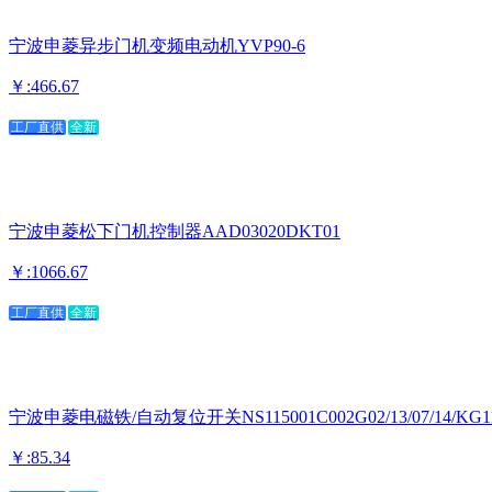
宁波申菱异步门机变频电动机YVP90-6
￥:466.67
工厂直供
全新
宁波申菱松下门机控制器AAD03020DKT01
￥:1066.67
工厂直供
全新
宁波申菱电磁铁/自动复位开关NS115001C002G02/13/07/14/KG11
￥:85.34