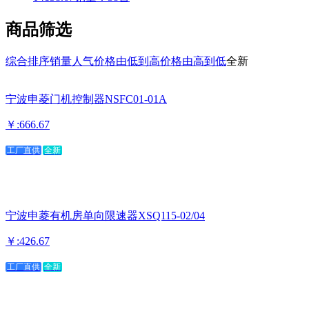
商品筛选
综合排序
销量
人气
价格由低到高
价格由高到低
全新
宁波申菱门机控制器NSFC01-01A
￥:666.67
工厂直供
全新
宁波申菱有机房单向限速器XSQ115-02/04
￥:426.67
工厂直供
全新