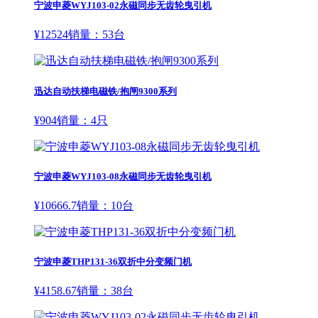
宁波申菱WYJ103-02永磁同步无齿轮曳引机
¥
12524
销量：
53
台
迅达自动扶梯电磁铁/抱闸9300系列
¥
904
销量：
4
只
宁波申菱WYJ103-08永磁同步无齿轮曳引机
¥
10666.7
销量：
10
台
宁波申菱THP131-36双折中分变频门机
¥
4158.67
销量：
38
台