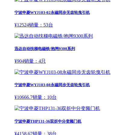
宁波申菱WYJ103-02永磁同步无齿轮曳引机
¥
12524
销量：
53
台
迅达自动扶梯电磁铁/抱闸9300系列
¥
904
销量：
4
只
宁波申菱WYJ103-08永磁同步无齿轮曳引机
¥
10666.7
销量：
10
台
宁波申菱THP131-36双折中分变频门机
¥
4158.67
销量：
38
台