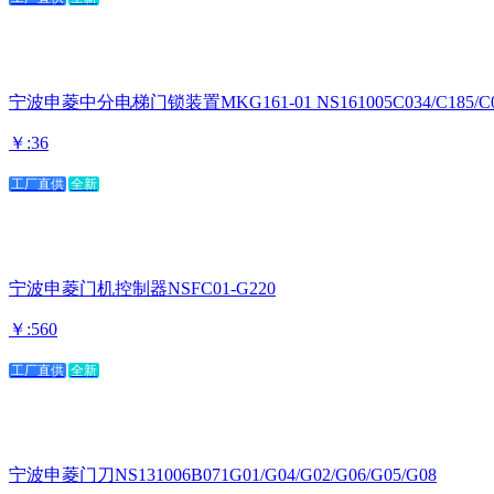
宁波申菱中分电梯门锁装置MKG161-01 NS161005C034/C185/C
￥:36
工厂直供
全新
宁波申菱门机控制器NSFC01-G220
￥:560
工厂直供
全新
宁波申菱门刀NS131006B071G01/G04/G02/G06/G05/G08