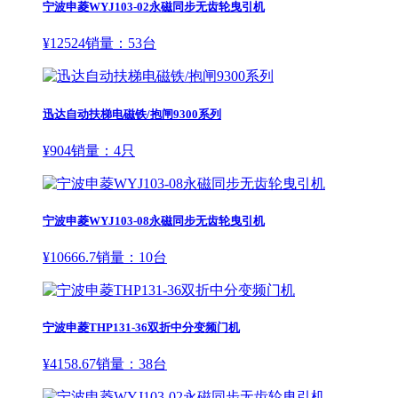
宁波申菱WYJ103-02永磁同步无齿轮曳引机
¥
12524
销量：
53
台
迅达自动扶梯电磁铁/抱闸9300系列
¥
904
销量：
4
只
宁波申菱WYJ103-08永磁同步无齿轮曳引机
¥
10666.7
销量：
10
台
宁波申菱THP131-36双折中分变频门机
¥
4158.67
销量：
38
台