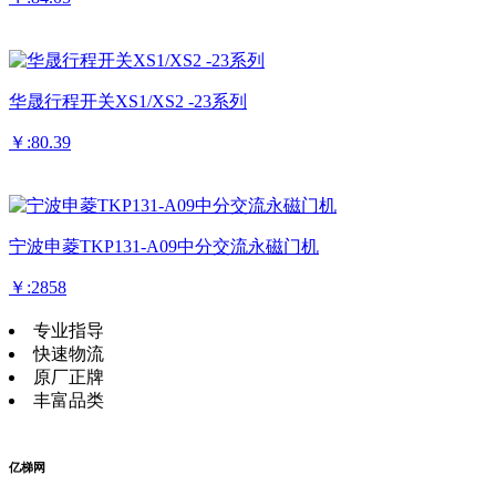
华晟行程开关XS1/XS2 -23系列
￥:80.39
宁波申菱TKP131-A09中分交流永磁门机
￥:2858
专业指导
快速物流
原厂正牌
丰富品类
亿梯网