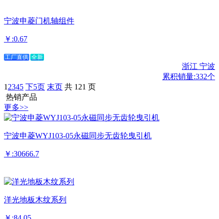
宁波申菱门机轴组件
￥:0.67
工厂直供
全新
浙江 宁波
累积销量:332个
1
2
3
4
5
下5页
末页
共 121 页
热销产品
更多>>
宁波申菱WYJ103-05永磁同步无齿轮曳引机
￥:30666.7
洋光地板木纹系列
￥:84.05