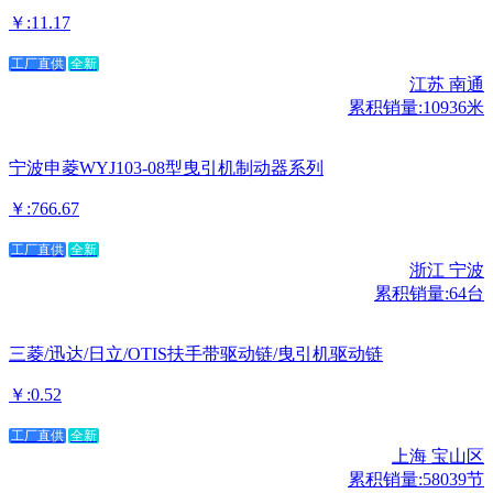
￥:11.17
工厂直供
全新
江苏 南通
累积销量:10936米
宁波申菱WYJ103-08型曳引机制动器系列
￥:766.67
工厂直供
全新
浙江 宁波
累积销量:64台
三菱/迅达/日立/OTIS扶手带驱动链/曳引机驱动链
￥:0.52
工厂直供
全新
上海 宝山区
累积销量:58039节