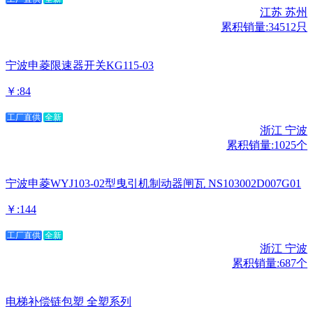
江苏 苏州
累积销量:34512只
宁波申菱限速器开关KG115-03
￥:84
工厂直供
全新
浙江 宁波
累积销量:1025个
宁波申菱WYJ103-02型曳引机制动器闸瓦 NS103002D007G01
￥:144
工厂直供
全新
浙江 宁波
累积销量:687个
电梯补偿链包塑 全塑系列