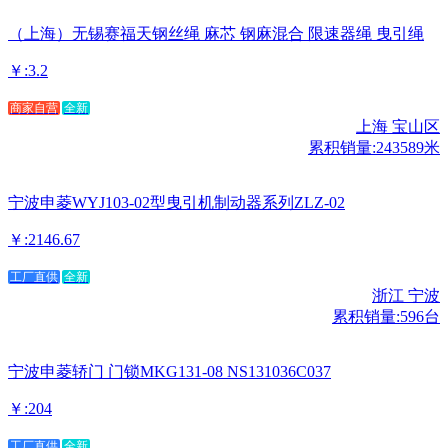
（上海）无锡赛福天钢丝绳 麻芯 钢麻混合 限速器绳 曳引绳
￥:3.2
商家自营
全新
上海 宝山区
累积销量:243589米
宁波申菱WYJ103-02型曳引机制动器系列ZLZ-02
￥:2146.67
工厂直供
全新
浙江 宁波
累积销量:596台
宁波申菱轿门 门锁MKG131-08 NS131036C037
￥:204
工厂直供
全新