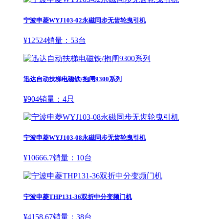
宁波申菱WYJ103-02永磁同步无齿轮曳引机
¥
12524
销量：
53
台
迅达自动扶梯电磁铁/抱闸9300系列
¥
904
销量：
4
只
宁波申菱WYJ103-08永磁同步无齿轮曳引机
¥
10666.7
销量：
10
台
宁波申菱THP131-36双折中分变频门机
¥
4158.67
销量：
38
台