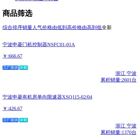
商品筛选
综合排序
销量
人气
价格由低到高
价格由高到低
全新
宁波申菱门机控制器NSFC01-01A
￥:666.67
工厂直供
全新
浙江 宁波
累积销量:2601台
宁波申菱有机房单向限速器XSQ115-02/04
￥:426.67
工厂直供
全新
浙江 宁波
累积销量:1370台