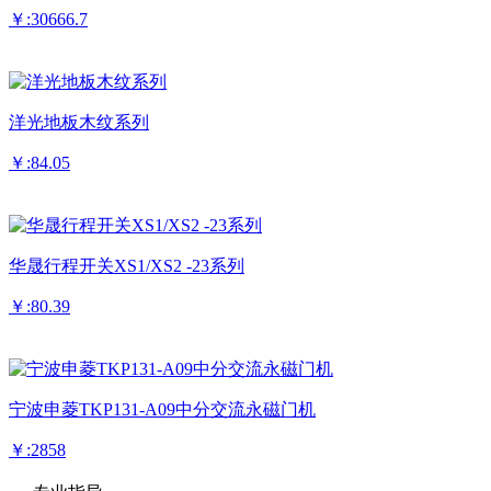
￥:30666.7
洋光地板木纹系列
￥:84.05
华晟行程开关XS1/XS2 -23系列
￥:80.39
宁波申菱TKP131-A09中分交流永磁门机
￥:2858