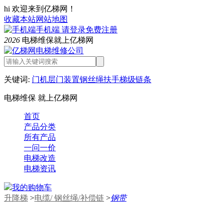
hi 欢迎来到亿梯网！
收藏本站
网站地图
手机端
请登录
免费注册
2026
电梯维保就上亿梯网
关键词:
门机
层门装置
钢丝绳
扶手
梯级链条
电梯维保 就上亿梯网
首页
产品分类
所有产品
一问一价
电梯改造
电梯资讯
我的购物车
升降梯
>
电缆/ 钢丝绳/补偿链
>
钢带