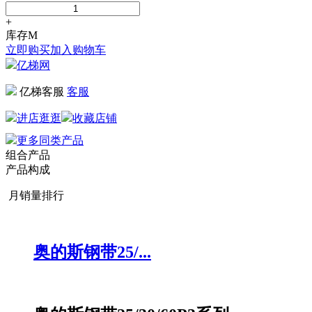
+
库存
M
立即购买
加入购物车
亿梯网
亿梯客服
客服
进店逛逛
收藏店铺
更多同类产品
组合产品
产品构成
月销量排行
奥的斯钢带25/...