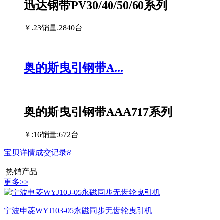
迅达钢带PV30/40/50/60系列
￥:23
销量:2840台
奥的斯曳引钢带A...
奥的斯曳引钢带AAA717系列
￥:16
销量:672台
宝贝详情
成交记录
8
热销产品
更多>>
宁波申菱WYJ103-05永磁同步无齿轮曳引机