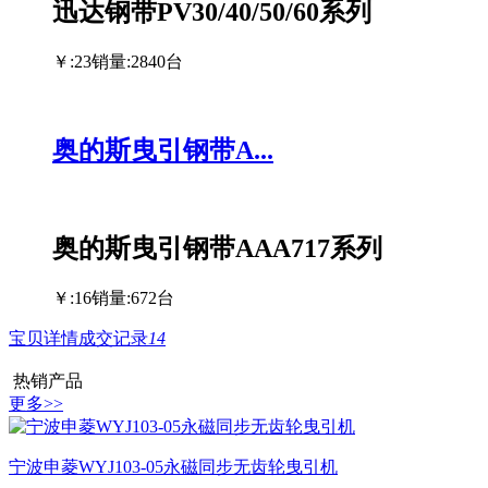
迅达钢带PV30/40/50/60系列
￥:23
销量:2840台
奥的斯曳引钢带A...
奥的斯曳引钢带AAA717系列
￥:16
销量:672台
宝贝详情
成交记录
14
热销产品
更多>>
宁波申菱WYJ103-05永磁同步无齿轮曳引机