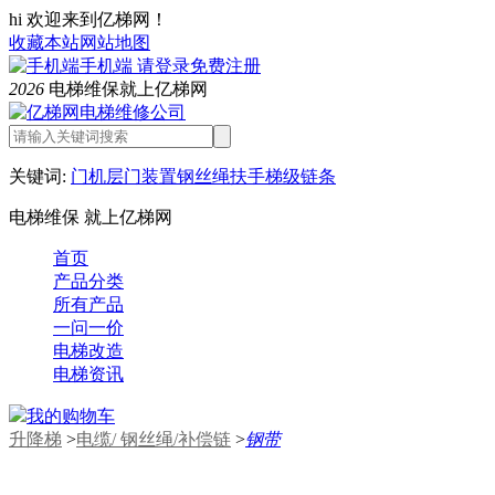
hi 欢迎来到亿梯网！
收藏本站
网站地图
手机端
请登录
免费注册
2026
电梯维保就上亿梯网
关键词:
门机
层门装置
钢丝绳
扶手
梯级链条
电梯维保 就上亿梯网
首页
产品分类
所有产品
一问一价
电梯改造
电梯资讯
我的购物车
升降梯
>
电缆/ 钢丝绳/补偿链
>
钢带