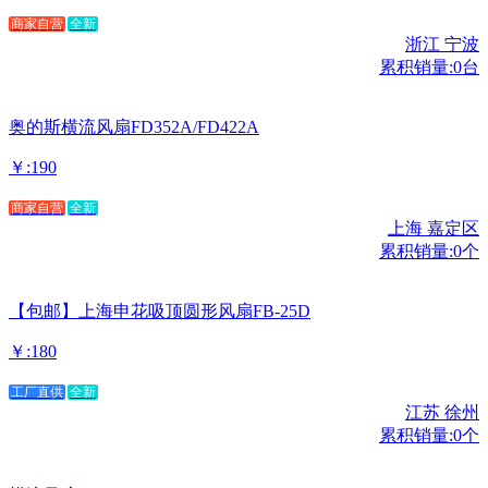
商家自营
全新
浙江 宁波
累积销量:0台
奥的斯横流风扇FD352A/FD422A
￥:190
商家自营
全新
上海 嘉定区
累积销量:0个
【包邮】上海申花吸顶圆形风扇FB-25D
￥:180
工厂直供
全新
江苏 徐州
累积销量:0个