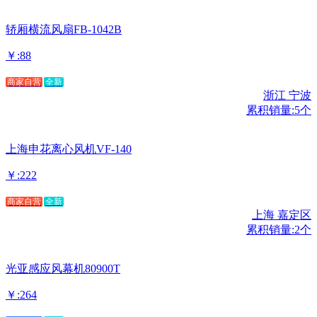
轿厢横流风扇FB-1042B
￥:88
商家自营
全新
浙江 宁波
累积销量:5个
上海申花离心风机VF-140
￥:222
商家自营
全新
上海 嘉定区
累积销量:2个
光亚感应风幕机80900T
￥:264