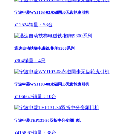
宁波申菱WYJ103-02永磁同步无齿轮曳引机
¥
12524
销量：
53
台
迅达自动扶梯电磁铁/抱闸9300系列
¥
904
销量：
4
只
宁波申菱WYJ103-08永磁同步无齿轮曳引机
¥
10666.7
销量：
10
台
宁波申菱THP131-36双折中分变频门机
¥
4158.67
销量：
38
台