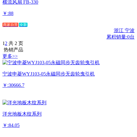
横流风扇 FB-330
￥:88
商家自营
全新
浙江 宁波
累积销量:0台
1
2
共 2 页
热销产品
更多>>
宁波申菱WYJ103-05永磁同步无齿轮曳引机
￥:30666.7
洋光地板木纹系列
￥:84.05