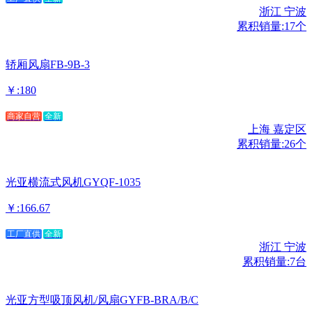
浙江 宁波
累积销量:17个
轿厢风扇FB-9B-3
￥:180
商家自营
全新
上海 嘉定区
累积销量:26个
光亚横流式风机GYQF-1035
￥:166.67
工厂直供
全新
浙江 宁波
累积销量:7台
光亚方型吸顶风机/风扇GYFB-BRA/B/C