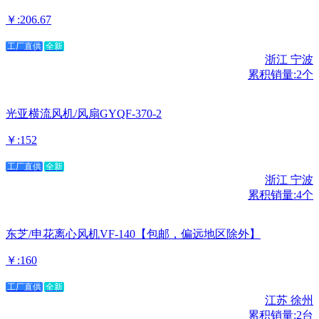
￥:206.67
工厂直供
全新
浙江 宁波
累积销量:2个
光亚横流风机/风扇GYQF-370-2
￥:152
工厂直供
全新
浙江 宁波
累积销量:4个
东芝/申花离心风机VF-140【包邮，偏远地区除外】
￥:160
工厂直供
全新
江苏 徐州
累积销量:2台