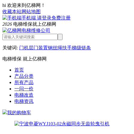
hi 欢迎来到亿梯网！
收藏本站
网站地图
手机端
请登录
免费注册
2026
电梯维保就上亿梯网
关键词:
门机
层门装置
钢丝绳
扶手
梯级链条
电梯维保 就上亿梯网
首页
产品分类
所有产品
一问一价
电梯改造
电梯资讯
我的购物车