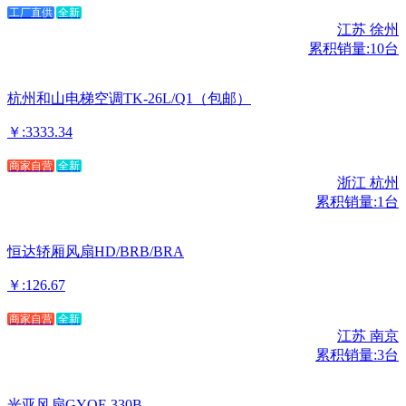
工厂直供
全新
江苏 徐州
累积销量:10台
杭州和山电梯空调TK-26L/Q1（包邮）
￥:3333.34
商家自营
全新
浙江 杭州
累积销量:1台
恒达轿厢风扇HD/BRB/BRA
￥:126.67
商家自营
全新
江苏 南京
累积销量:3台
光亚风扇GYQF-330B