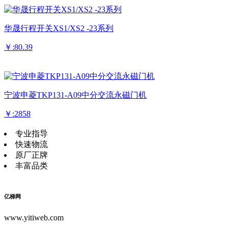
华晟行程开关XS1/XS2 -23系列
￥:80.39
宁波申菱TKP131-A09中分交流永磁门机
￥:2858
专业指导
快速物流
原厂正牌
丰富品类
亿梯网
www.yitiweb.com