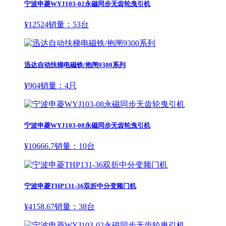
宁波申菱WYJ103-02永磁同步无齿轮曳引机
¥
12524
销量：
53
台
迅达自动扶梯电磁铁/抱闸9300系列
¥
904
销量：
4
只
宁波申菱WYJ103-08永磁同步无齿轮曳引机
¥
10666.7
销量：
10
台
宁波申菱THP131-36双折中分变频门机
¥
4158.67
销量：
38
台