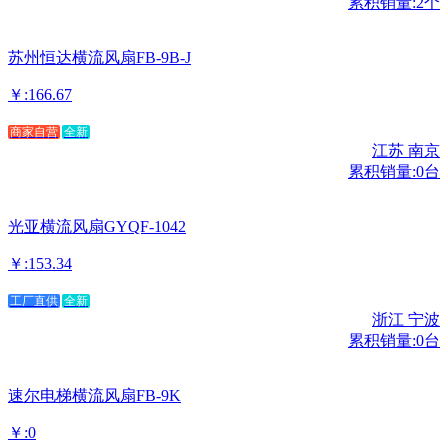
累积销量:2个
苏州恒达横流风扇FB-9B-J
￥:166.67
商家自营
全新
江苏 南京
累积销量:0台
光亚横流风扇GYQF-1042
￥:153.34
工厂直供
全新
浙江 宁波
累积销量:0台
速尔电梯横流风扇FB-9K
￥:0