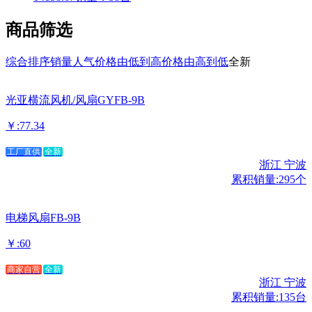
商品筛选
综合排序
销量
人气
价格由低到高
价格由高到低
全新
光亚横流风机/风扇GYFB-9B
￥:77.34
工厂直供
全新
浙江 宁波
累积销量:295个
电梯风扇FB-9B
￥:60
商家自营
全新
浙江 宁波
累积销量:135台