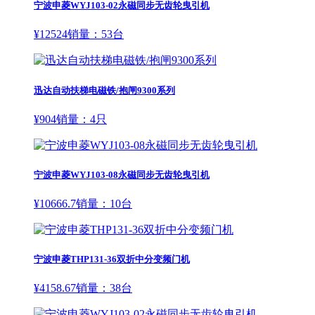
宁波申菱WYJ103-02永磁同步无齿轮曳引机
¥
12524
销量：
53
台
迅达自动扶梯电磁铁/抱闸9300系列
¥
904
销量：
4
只
宁波申菱WYJ103-08永磁同步无齿轮曳引机
¥
10666.7
销量：
10
台
宁波申菱THP131-36双折中分变频门机
¥
4158.67
销量：
38
台