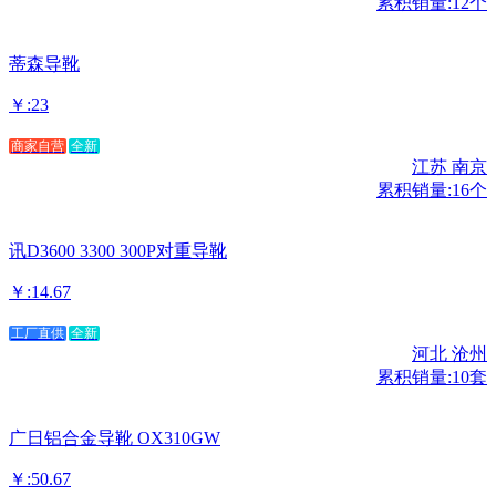
累积销量:12个
蒂森导靴
￥:23
商家自营
全新
江苏 南京
累积销量:16个
讯D3600 3300 300P对重导靴
￥:14.67
工厂直供
全新
河北 沧州
累积销量:10套
广日铝合金导靴 OX310GW
￥:50.67