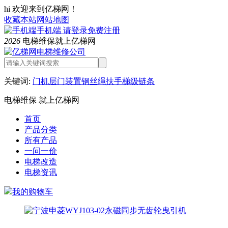
hi 欢迎来到亿梯网！
收藏本站
网站地图
手机端
请登录
免费注册
2026
电梯维保就上亿梯网
关键词:
门机
层门装置
钢丝绳
扶手
梯级链条
电梯维保 就上亿梯网
首页
产品分类
所有产品
一问一价
电梯改造
电梯资讯
我的购物车