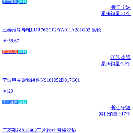
工厂直供
全新
浙江 宁波
累积销量:21个
三菱滚轮导靴LUR76EG02/YA011A281G02 滚轮
￥:58.67
商家自营
全新
江苏 南通
累积销量:72个
宁波申菱滚轮组件NS161052D017G01
￥:20
工厂直供
全新
浙江 宁波
累积销量:117个
三菱靴衬X18902三片靴衬 带橡胶垫