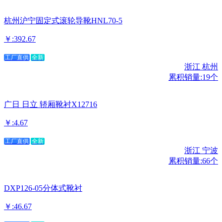
杭州沪宁固定式滚轮导靴HNL70-5
￥:392.67
工厂直供
全新
浙江 杭州
累积销量:19个
广日 日立 轿厢靴衬X12716
￥:4.67
工厂直供
全新
浙江 宁波
累积销量:66个
DXP126-05分体式靴衬
￥:46.67