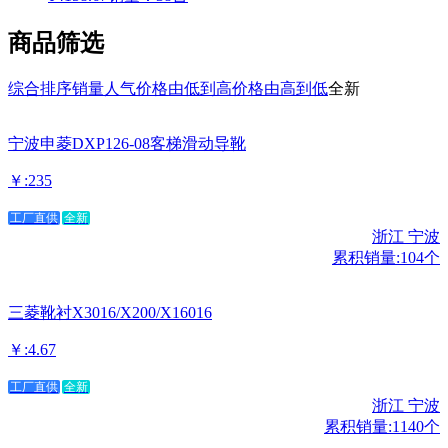
商品筛选
综合排序
销量
人气
价格由低到高
价格由高到低
全新
宁波申菱DXP126-08客梯滑动导靴
￥:235
工厂直供
全新
浙江 宁波
累积销量:104个
三菱靴衬X3016/X200/X16016
￥:4.67
工厂直供
全新
浙江 宁波
累积销量:1140个