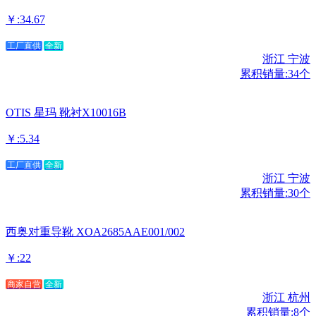
￥:34.67
工厂直供
全新
浙江 宁波
累积销量:34个
OTIS 星玛 靴衬X10016B
￥:5.34
工厂直供
全新
浙江 宁波
累积销量:30个
西奥对重导靴 XOA2685AAE001/002
￥:22
商家自营
全新
浙江 杭州
累积销量:8个