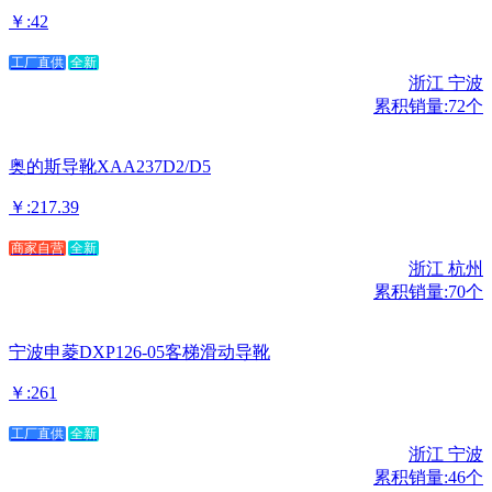
￥:42
工厂直供
全新
浙江 宁波
累积销量:72个
奥的斯导靴XAA237D2/D5
￥:217.39
商家自营
全新
浙江 杭州
累积销量:70个
宁波申菱DXP126-05客梯滑动导靴
￥:261
工厂直供
全新
浙江 宁波
累积销量:46个