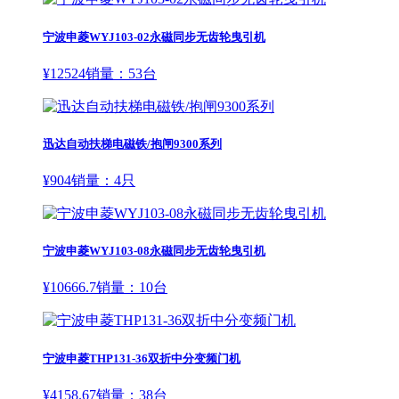
宁波申菱WYJ103-02永磁同步无齿轮曳引机
¥
12524
销量：
53
台
迅达自动扶梯电磁铁/抱闸9300系列
¥
904
销量：
4
只
宁波申菱WYJ103-08永磁同步无齿轮曳引机
¥
10666.7
销量：
10
台
宁波申菱THP131-36双折中分变频门机
¥
4158.67
销量：
38
台