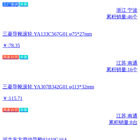
工厂直供
全新
浙江 宁波
累积销量:46个
三菱导靴滚轮 YA133C567G01 φ75*27mm
￥:78.35
商家自营
全新
江苏 南通
累积销量:16个
三菱导靴滚轮 YA307B342G01 φ113*32mm
￥:115.71
商家自营
全新
江苏 南通
累积销量:8台
河北东方滑动导靴92410G16A