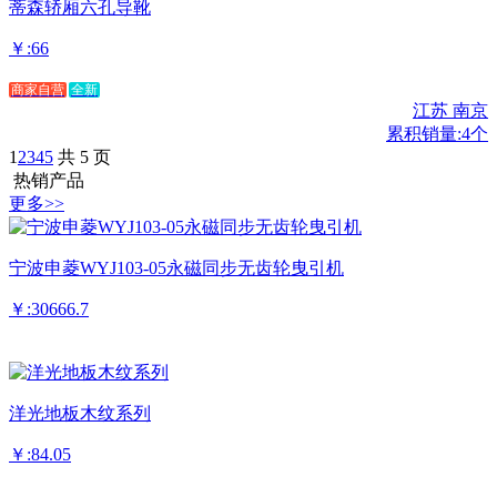
蒂森轿厢六孔导靴
￥:66
商家自营
全新
江苏 南京
累积销量:4个
1
2
3
4
5
共 5 页
热销产品
更多>>
宁波申菱WYJ103-05永磁同步无齿轮曳引机
￥:30666.7
洋光地板木纹系列
￥:84.05