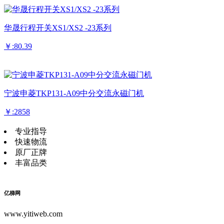
华晟行程开关XS1/XS2 -23系列
￥:80.39
宁波申菱TKP131-A09中分交流永磁门机
￥:2858
专业指导
快速物流
原厂正牌
丰富品类
亿梯网
www.yitiweb.com