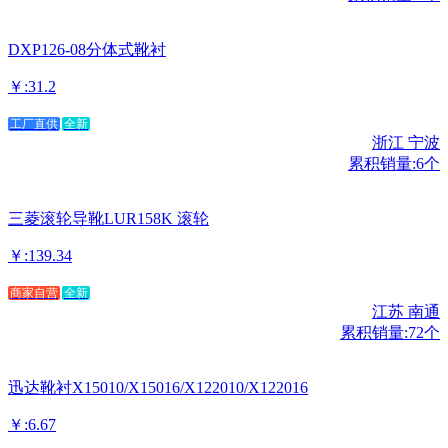
DXP126-08分体式靴衬
￥:31.2
工厂直供
全新
浙江 宁波
累积销量:6个
三菱滚轮导靴LUR158K 滚轮
￥:139.34
商家自营
全新
江苏 南通
累积销量:72个
迅达靴衬X15010/X15016/X122010/X122016
￥:6.67