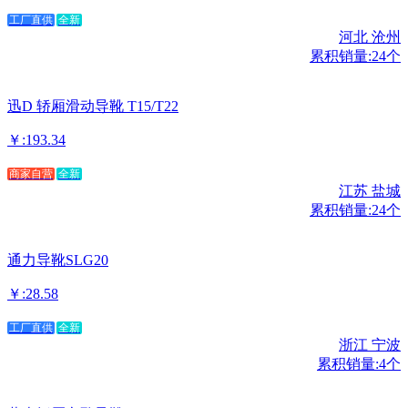
工厂直供
全新
河北 沧州
累积销量:24个
迅D 轿厢滑动导靴 T15/T22
￥:193.34
商家自营
全新
江苏 盐城
累积销量:24个
通力导靴SLG20
￥:28.58
工厂直供
全新
浙江 宁波
累积销量:4个