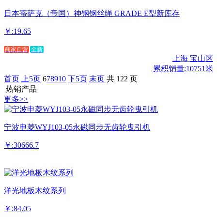
日本蒂萨克（帝国）神钢钢丝绳 GRADE E型新库存
￥:19.65
商家自营
全新
上海 宝山区
累积销量:10751米
首页
上5页
6
7
8
9
10
下5页
末页
共 122 页
热销产品
更多>>
宁波申菱WYJ103-05永磁同步无齿轮曳引机
￥:30666.7
洋光地板木纹系列
￥:84.05