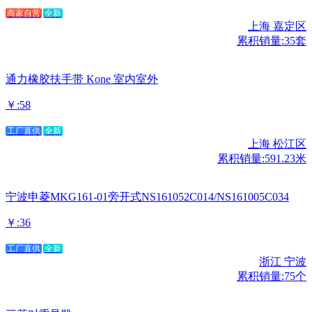
商家自营
全新
上海 嘉定区
累积销量:35套
通力橡胶扶手带 Kone 室内室外
￥:58
工厂直供
全新
上海 松江区
累积销量:591.23米
宁波申菱MKG161-01旁开式NS161052C014/NS161005C034
￥:36
工厂直供
全新
浙江 宁波
累积销量:75个