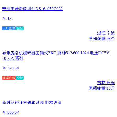
宁波申菱滑轮组件NS161052C032
￥:18
工厂直供
全新
浙江 宁波
累积销量:98个
异步曳引机编码器套轴式ZKT 脉冲512/600/1024 电压DC5V
10-30V系列
￥:573.34
商家自营
全新
吉林 长春
累积销量:13只
新时达轿顶检修箱系统 电梯改造
￥:866.67