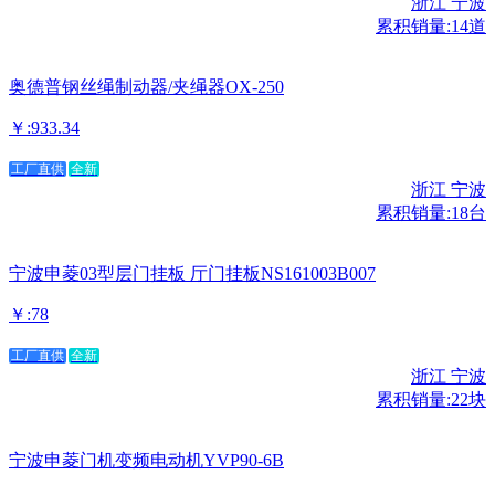
浙江 宁波
累积销量:14道
奥德普钢丝绳制动器/夹绳器OX-250
￥:933.34
工厂直供
全新
浙江 宁波
累积销量:18台
宁波申菱03型层门挂板 厅门挂板NS161003B007
￥:78
工厂直供
全新
浙江 宁波
累积销量:22块
宁波申菱门机变频电动机YVP90-6B