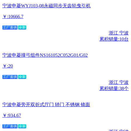
宁波申菱WYJ103-08永磁同步无齿轮曳引机
￥:10666.7
工厂直供
全新
浙江 宁波
累积销量:10台
宁波申菱撞弓组件NS161052C052G01/G02
￥:20
工厂直供
全新
浙江 宁波
累积销量:38个
宁波申菱旁开双折式厅门 轿门 不锈钢 镜面
￥:934.67
工厂直供
全新