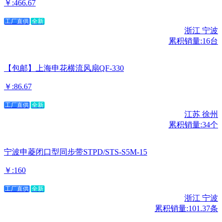
￥:466.67
工厂直供
全新
浙江 宁波
累积销量:16台
【包邮】上海申花横流风扇QF-330
￥:86.67
工厂直供
全新
江苏 徐州
累积销量:34个
宁波申菱闭口型同步带STPD/STS-S5M-15
￥:160
工厂直供
全新
浙江 宁波
累积销量:101.37条