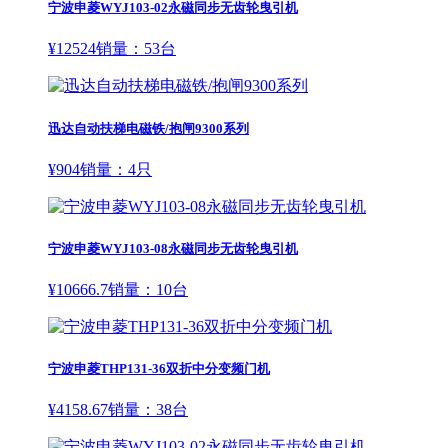
宁波申菱WYJ103-02永磁同步无齿轮曳引机
¥
12524
销量：
53
台
迅达自动扶梯电磁铁/抱闸9300系列
¥
904
销量：
4
只
宁波申菱WYJ103-08永磁同步无齿轮曳引机
¥
10666.7
销量：
10
台
宁波申菱THP131-36双折中分变频门机
¥
4158.67
销量：
38
台