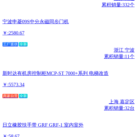
累积销量:332个
宁波申菱09S中分永磁同步门机
￥:2580.67
工厂直供
全新
浙江 宁波
累积销量:11个
新时达有机房控制柜MCP-ST 7000+系列 电梯改造
￥:5573.34
商家自营
全新
上海 嘉定区
累积销量:32台
日立橡胶扶手带 GRF GRF-1 室内室外
￥:58.67