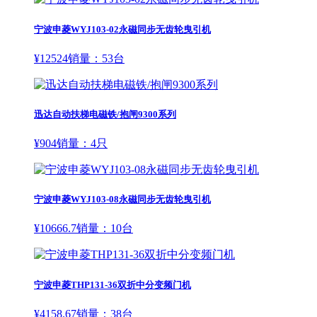
宁波申菱WYJ103-02永磁同步无齿轮曳引机
¥
12524
销量：
53
台
迅达自动扶梯电磁铁/抱闸9300系列
¥
904
销量：
4
只
宁波申菱WYJ103-08永磁同步无齿轮曳引机
¥
10666.7
销量：
10
台
宁波申菱THP131-36双折中分变频门机
¥
4158.67
销量：
38
台