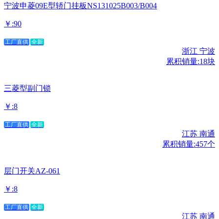
宁波申菱09E型轿门挂板NS131025B003/B004
￥:90
工厂直供
全新
浙江 宁波
累积销量:18块
三菱型副门锁
￥:8
工厂直供
全新
江苏 南通
累积销量:457个
层门开关AZ-061
￥:8
工厂直供
全新
江苏 南通