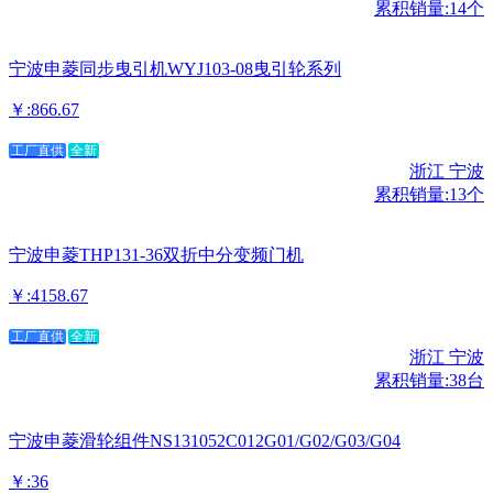
累积销量:14个
宁波申菱同步曳引机WYJ103-08曳引轮系列
￥:866.67
工厂直供
全新
浙江 宁波
累积销量:13个
宁波申菱THP131-36双折中分变频门机
￥:4158.67
工厂直供
全新
浙江 宁波
累积销量:38台
宁波申菱滑轮组件NS131052C012G01/G02/G03/G04
￥:36