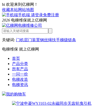
hi 欢迎来到亿梯网！
收藏本站
网站地图
手机端
请登录
免费注册
2026
电梯维保就上亿梯网
关键词:
门机
层门装置
钢丝绳
扶手
梯级链条
电梯维保 就上亿梯网
首页
产品分类
所有产品
一问一价
电梯改造
电梯资讯
我的购物车