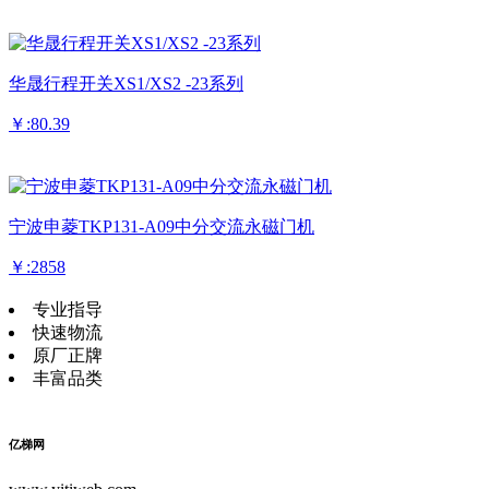
华晟行程开关XS1/XS2 -23系列
￥:80.39
宁波申菱TKP131-A09中分交流永磁门机
￥:2858
专业指导
快速物流
原厂正牌
丰富品类
亿梯网