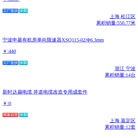
工厂直供
全新
上海 松江区
累积销量:550.77米
宁波申菱有机房单向限速器XSQ115-02/Φ6.3mm
￥:440
工厂直供
全新
浙江 宁波
累积销量:14台
新时达扁电缆 井道电缆改造专用成套件
￥:0
商家自营
全新
上海 嘉定区
累积销量:12套