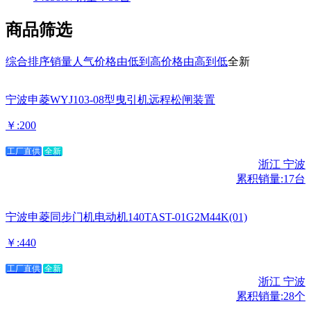
商品筛选
综合排序
销量
人气
价格由低到高
价格由高到低
全新
宁波申菱WYJ103-08型曳引机远程松闸装置
￥:200
工厂直供
全新
浙江 宁波
累积销量:17台
宁波申菱同步门机电动机140TAST-01G2M44K(01)
￥:440
工厂直供
全新
浙江 宁波
累积销量:28个