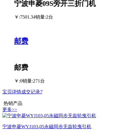
宁波申菱09S旁开三折门机
￥:7501.34
销量:2台
邮费
邮费
￥:0
销量:271台
宝贝详情
成交记录
7
热销产品
更多>>
宁波申菱WYJ103-05永磁同步无齿轮曳引机