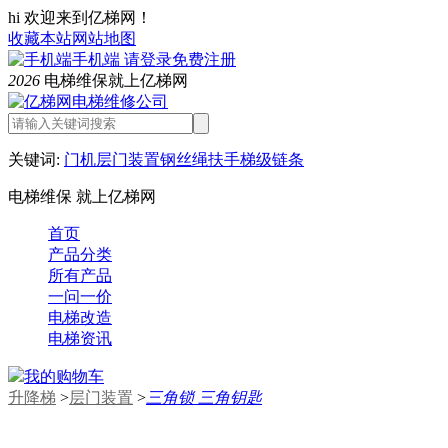
hi 欢迎来到亿梯网！
收藏本站
网站地图
手机端
请登录
免费注册
2026
电梯维保就上亿梯网
关键词:
门机
层门装置
钢丝绳
扶手
梯级链条
电梯维保 就上亿梯网
首页
产品分类
所有产品
一问一价
电梯改造
电梯资讯
我的购物车
升降梯
>
层门装置
>
三角锁 三角钥匙