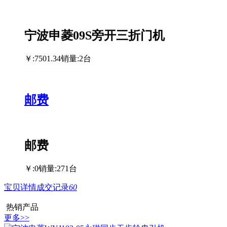
宁波申菱09S旁开三折门机
￥:7501.34
销量:2台
邮费
邮费
￥:0
销量:271台
宝贝详情
成交记录
60
热销产品
更多>>