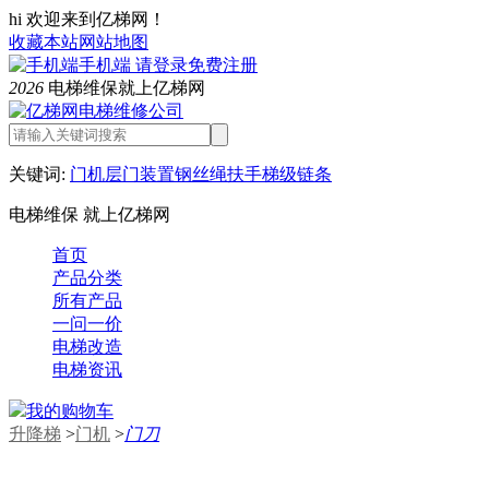
hi 欢迎来到亿梯网！
收藏本站
网站地图
手机端
请登录
免费注册
2026
电梯维保就上亿梯网
关键词:
门机
层门装置
钢丝绳
扶手
梯级链条
电梯维保 就上亿梯网
首页
产品分类
所有产品
一问一价
电梯改造
电梯资讯
我的购物车
升降梯
>
门机
>
门刀