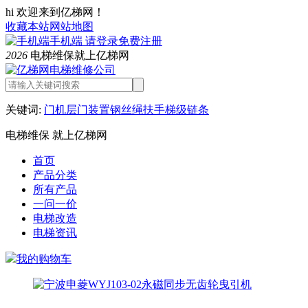
hi 欢迎来到亿梯网！
收藏本站
网站地图
手机端
请登录
免费注册
2026
电梯维保就上亿梯网
关键词:
门机
层门装置
钢丝绳
扶手
梯级链条
电梯维保 就上亿梯网
首页
产品分类
所有产品
一问一价
电梯改造
电梯资讯
我的购物车