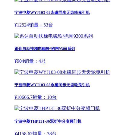
宁波申菱WYJ103-02永磁同步无齿轮曳引机
¥
12524
销量：
53
台
迅达自动扶梯电磁铁/抱闸9300系列
¥
904
销量：
4
只
宁波申菱WYJ103-08永磁同步无齿轮曳引机
¥
10666.7
销量：
10
台
宁波申菱THP131-36双折中分变频门机
¥
4158.67
销量：
38
台