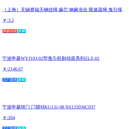
（上海）无锡赛福天钢丝绳 麻芯 钢麻混合 限速器绳 曳引绳
￥:3.2
商家自营
全新
宁波申菱WYJ103-02型曳引机制动器系列ZLZ-02
￥:2146.67
工厂直供
全新
宁波申菱轿门 门锁MKG131-08 NS131036C037
￥:204
工厂直供
全新