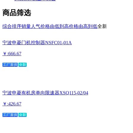
商品筛选
综合排序
销量
人气
价格由低到高
价格由高到低
全新
宁波申菱门机控制器NSFC01-01A
￥:666.67
工厂直供
全新
宁波申菱有机房单向限速器XSQ115-02/04
￥:426.67
工厂直供
全新