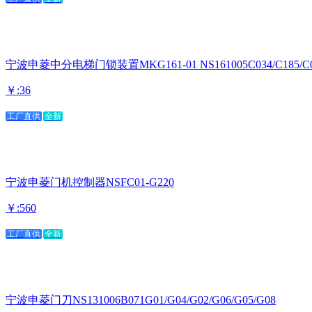
宁波申菱中分电梯门锁装置MKG161-01 NS161005C034/C185/C
￥:36
工厂直供
全新
宁波申菱门机控制器NSFC01-G220
￥:560
工厂直供
全新
宁波申菱门刀NS131006B071G01/G04/G02/G06/G05/G08