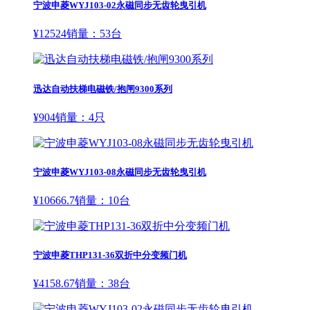
宁波申菱WYJ103-02永磁同步无齿轮曳引机
¥
12524
销量：
53
台
迅达自动扶梯电磁铁/抱闸9300系列
¥
904
销量：
4
只
宁波申菱WYJ103-08永磁同步无齿轮曳引机
¥
10666.7
销量：
10
台
宁波申菱THP131-36双折中分变频门机
¥
4158.67
销量：
38
台