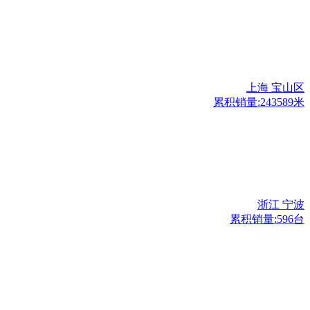
上海 宝山区
累积销量:243589米
浙江 宁波
累积销量:596台