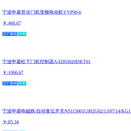
宁波申菱异步门机变频电动机YVP90-6
￥:466.67
工厂直供
全新
宁波申菱松下门机控制器AAD03020DKT01
￥:1066.67
工厂直供
全新
宁波申菱电磁铁/自动复位开关NS115001C002G02/13/07/14/KG11
￥:85.34