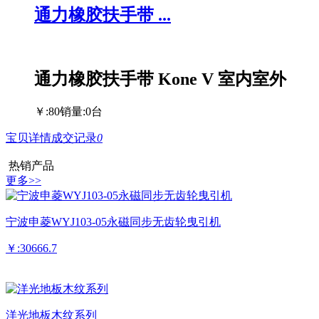
通力橡胶扶手带 ...
通力橡胶扶手带 Kone V 室内室外
￥:80
销量:0台
宝贝详情
成交记录
0
热销产品
更多>>
宁波申菱WYJ103-05永磁同步无齿轮曳引机
￥:30666.7
洋光地板木纹系列