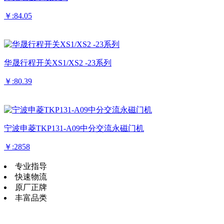
￥:84.05
华晟行程开关XS1/XS2 -23系列
￥:80.39
宁波申菱TKP131-A09中分交流永磁门机
￥:2858
专业指导
快速物流
原厂正牌
丰富品类