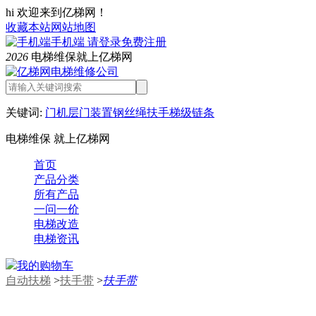
hi 欢迎来到亿梯网！
收藏本站
网站地图
手机端
请登录
免费注册
2026
电梯维保就上亿梯网
关键词:
门机
层门装置
钢丝绳
扶手
梯级链条
电梯维保 就上亿梯网
首页
产品分类
所有产品
一问一价
电梯改造
电梯资讯
我的购物车
自动扶梯
>
扶手带
>
扶手带